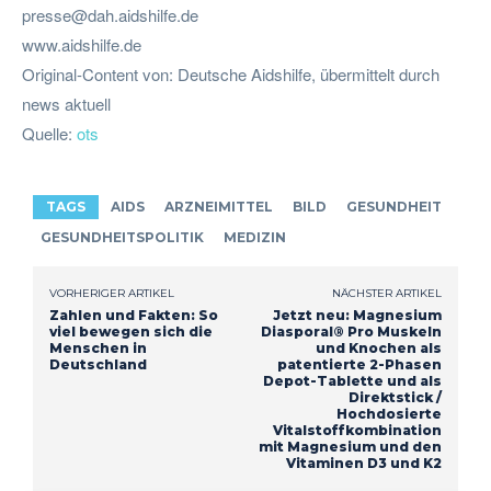
presse@dah.aidshilfe.de
www.aidshilfe.de
Original-Content von: Deutsche Aidshilfe, übermittelt durch
news aktuell
Quelle:
ots
TAGS
AIDS
ARZNEIMITTEL
BILD
GESUNDHEIT
GESUNDHEITSPOLITIK
MEDIZIN
VORHERIGER ARTIKEL
NÄCHSTER ARTIKEL
Zahlen und Fakten: So
Jetzt neu: Magnesium
viel bewegen sich die
Diasporal® Pro Muskeln
Menschen in
und Knochen als
Deutschland
patentierte 2-Phasen
Depot-Tablette und als
Direktstick /
Hochdosierte
Vitalstoffkombination
mit Magnesium und den
Vitaminen D3 und K2