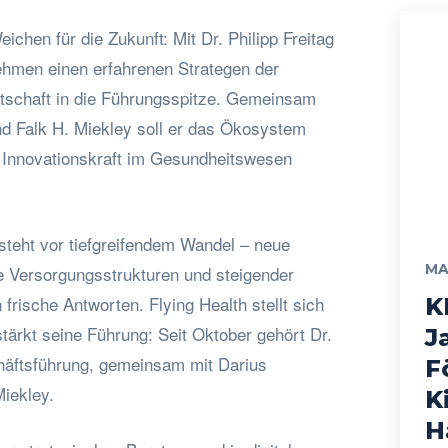
Weichen für die Zukunft: Mit Dr. Philipp Freitag
nehmen einen erfahrenen Strategen der
rtschaft in die Führungsspitze. Gemeinsam
d Falk H. Miekley soll er das Ökosystem
 Innovationskraft im Gesundheitswesen
teht vor tiefgreifendem Wandel – neue
MA
e Versorgungsstrukturen und steigender
 frische Antworten. Flying Health stellt sich
K
tärkt seine Führung: Seit Oktober gehört Dr.
J
chäftsführung, gemeinsam mit Darius
F
iekley.
K
H