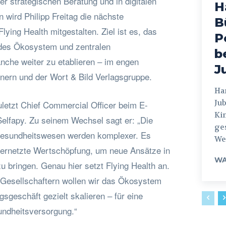
der strategischen Beratung und in digitalen
H
wird Philipp Freitag die nächste
B
ying Health mitgestalten. Ziel ist es, das
P
des Ökosystem und zentralen
b
nche weiter zu etablieren – im engen
J
tnern und der Wort & Bild Verlagsgruppe.
Hamburg
Jub
zuletzt Chief Commercial Officer beim E-
Ki
Selfapy. Zu seinem Wechsel sagt er: „Die
ges
esundheitswesen werden komplexer. Es
Weg
vernetzte Wertschöpfung, um neue Ansätze in
WA
zu bringen. Genau hier setzt Flying Health an.
Gesellschaftern wollen wir das Ökosystem
sgeschäft gezielt skalieren – für eine
undheitsversorgung.“