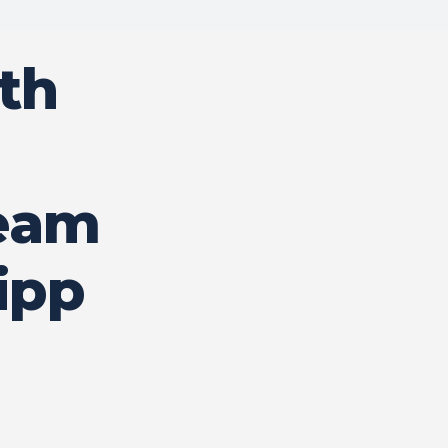
th
eam
ipp