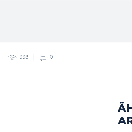
338
0
Ä
cebook
Twitter
Pinterest
WhatsApp
AR