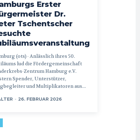
amburgs Erster
ürgermeister Dr.
eter Tschentscher
esuchte
ubiläumsveranstaltung
 (ots) - Anlässlich ihres 50.
iläums lud die Fördergemeinschaft
nderkrebs-Zentrum Hamburg e.V.
tern Spender, Unterstützer,
begleiter und Multiplikatoren aus...
LTER
-
26. FEBRUAR 2026