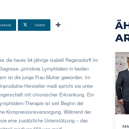
Ä
cebook
Twitter
AR
is die heute 34-jährige Isabell Regensdorff im
 Diagnose „primäres Lymphödem in beiden
zem ist die junge Frau Mutter geworden. Im
nprodukte-Hersteller medi spricht sie unter
gerschaft mit chronischer Erkrankung. Ein
 Lymphödem-Therapie ist seit Beginn der
che Kompressionsversorgung. Während der
sie eine zusätzliche Unterstützung – das
MA
ibteil mediven 550 von medi.