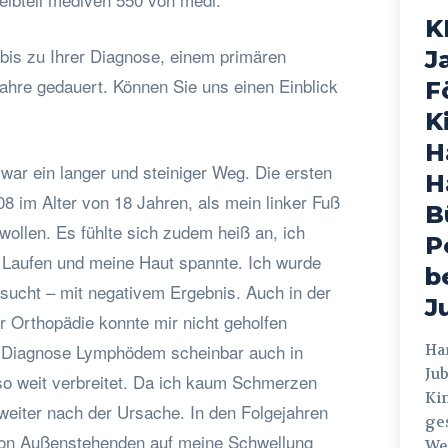
K
 bis zu Ihrer Diagnose, einem primären
J
hre gedauert. Können Sie uns einen Einblick
F
K
H
 war ein langer und steiniger Weg. Die ersten
H
im Alter von 18 Jahren, als mein linker Fuß
B
ollen. Es fühlte sich zudem heiß an, ich
P
aufen und meine Haut spannte. Ich wurde
b
sucht – mit negativem Ergebnis. Auch in der
J
r Orthopädie konnte mir nicht geholfen
 Diagnose Lymphödem scheinbar auch in
Hamburg
Jub
so weit verbreitet. Da ich kaum Schmerzen
Ki
t weiter nach der Ursache. In den Folgejahren
ges
von Außenstehenden auf meine Schwellung
Weg