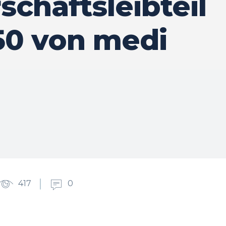
chaftsleibteil
50 von medi
417
0