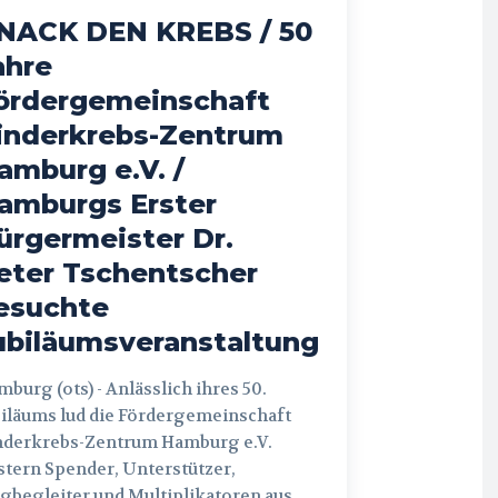
NACK DEN KREBS / 50
ahre
ördergemeinschaft
inderkrebs-Zentrum
amburg e.V. /
amburgs Erster
ürgermeister Dr.
eter Tschentscher
esuchte
ubiläumsveranstaltung
 (ots) - Anlässlich ihres 50.
iläums lud die Fördergemeinschaft
nderkrebs-Zentrum Hamburg e.V.
tern Spender, Unterstützer,
begleiter und Multiplikatoren aus...