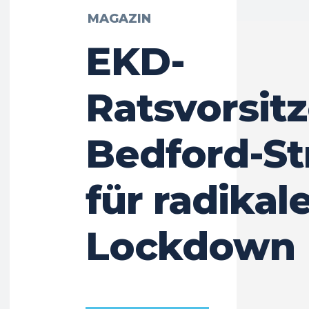
MAGAZIN
EKD-
Ratsvorsit
Bedford-S
für radikal
Lockdown