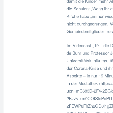
damit die Kinder mehr A
die Schulen: „Wenn ihr e
Kirche habe „immer wied
nicht durchgedrungen. Vor
Gemeindemitglieder freiw
Im Videocast „19 – die D
de Buhr und Professor 
Universitätsklinikums, t
der Corona-Krise und ihr
Aspekte – in nur 19 Minu
in der Mediathek (https:
upn=mC683D-2F4-2BGk
2BzZvlxm0COISiePdPtT
2FEWP8FhZh2GD0l1gZ