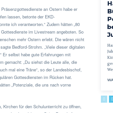
H
 Präsenzgottesdienste an Ostern habe er
B
üfen lassen, betonte der EKD-
P
onnte ich verantworten.“ Zudem hätten „80
b
 Gottesdienste im Livestream angeboten. So
J
Menschen mehr Ostern erlebt. Die wären nicht
Hamburg
 sagte Bedford-Strohm. „Viele dieser digitalen
Jub
“ Er selbst habe gute Erfahrungen mit
Ki
 gemacht: „Du siehst die Leute alle, die
ges
auch mal eine Träne“, so der Landesbischof,
Weg
gulären Gottesdiensten im Rücken hat.
WA
ätten „Potenziale, die uns nach vorne
, Kirchen für den Schulunterricht zu öffnen,