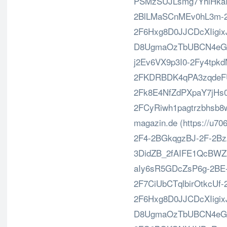
PSMzSUJLsmg7YhlHka
2BlLMaSCnMEv0hL3m-2
2F6Hxg8D0JJCDcXIigixJ
D8UgmaOzTbUBCN4eGK
j2Ev6VX9p3I0-2Fy4tpkd
2FKDRBDK4qPA3zqdeFUj
2Fk8E4NfZdPXpaY7jHs0
2FCyRiwh1pagtrzbhsb8
magazin.de (https://u70
2F4-2BGkqgzBJ-2F-2Bz
3DidZB_2fAIFE1QcBW
aIy6sR5GDcZsP6g-2BE
2F7CiUbCTqlbirOtkcUf
2F6Hxg8D0JJCDcXIigixJ
D8UgmaOzTbUBCN4eGK