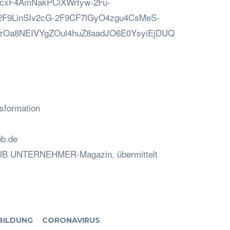
xF4AmNakPClXWrfyw-2Fu-
-2F9LinSIv2cG-2F9CF7lGyO4zgu4CsMeS-
zOa8NEIVYgZOul4huZ8aadJO6E0YsyiEjDUQ
nsformation
ub.de
 DUB UNTERNEHMER-Magazin, übermittelt
BILDUNG
CORONAVIRUS