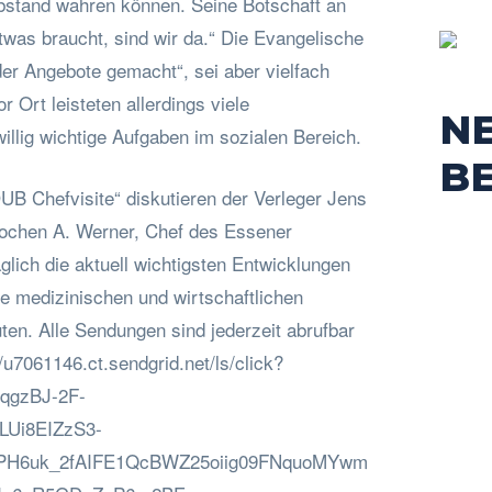
bstand wahren können. Seine Botschaft an
twas braucht, sind wir da.“ Die Evangelische
er Angebote gemacht“, sei aber vielfach
 Ort leisteten allerdings viele
N
illig wichtige Aufgaben im sozialen Bereich.
B
UB Chefvisite“ diskutieren der Verleger Jens
Jochen A. Werner, Chef des Essener
äglich die aktuell wichtigsten Entwicklungen
e medizinischen und wirtschaftlichen
ten. Alle Sendungen sind jederzeit abrufbar
//u7061146.ct.sendgrid.net/ls/click?
qgzBJ-2F-
LUi8EIZzS3-
PH6uk_2fAIFE1QcBWZ25oiig09FNquoMYwm