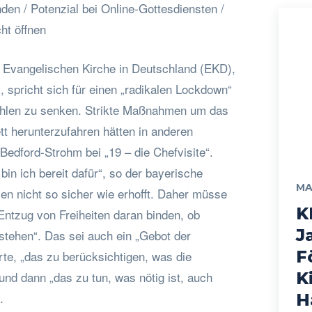
en / Potenzial bei Online-Gottesdiensten /
ht öffnen
 Evangelischen Kirche in Deutschland (EKD),
 spricht sich für einen „radikalen Lockdown“
ahlen zu senken. Strikte Maßnahmen um das
tt herunterzufahren hätten in anderen
Bedford-Strohm bei „19 – die Chefvisite“.
in ich bereit dafür“, so der bayerische
MA
en nicht so sicher wie erhofft. Daher müsse
K
Entzug von Freiheiten daran binden, ob
J
tehen“. Das sei auch ein „Gebot der
F
rte, „das zu berücksichtigen, was die
nd dann „das zu tun, was nötig ist, auch
K
.
H