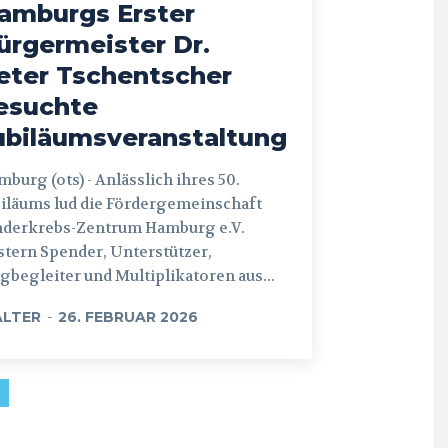
amburgs Erster
ürgermeister Dr.
eter Tschentscher
esuchte
ubiläumsveranstaltung
 (ots) - Anlässlich ihres 50.
iläums lud die Fördergemeinschaft
nderkrebs-Zentrum Hamburg e.V.
tern Spender, Unterstützer,
begleiter und Multiplikatoren aus...
LTER
-
26. FEBRUAR 2026