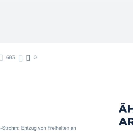
683
0
Ä
acebook
Twitter
Pinterest
WhatsApp
AR
-Strohm: Entzug von Freiheiten an