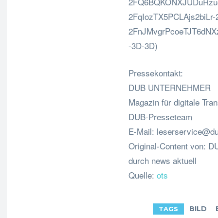
2FQ6BQKONXJUDuRzuc
2FqIozTX5PCLAjs2biLr
2FnJMvgrPcoeTJT6dNX
-3D-3D)
Pressekontakt:
DUB UNTERNEHMER
Magazin für digitale Tra
DUB-Presseteam
E-Mail:
leserservice@d
Original-Content von:
durch news aktuell
Quelle:
ots
BILD
TAGS