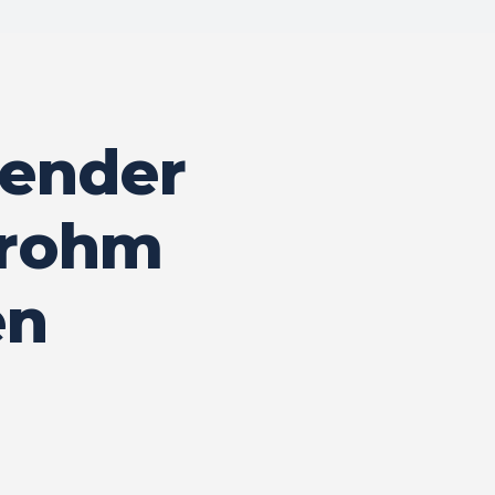
zender
trohm
en