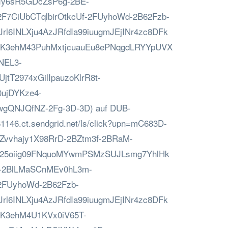
Iy6sR5GDcZsP6g-2BE-
F7CiUbCTqlbirOtkcUf-2FUyhoWd-2B62Fzb-
rl6INLXju4AzJRfdIa99iuugmJEjINr4zc8DFk
3ehM43PuhMxtjcuauEu8ePNqgdLRYYpUVX
NEL3-
tT2974xGilIpauzoKlrR8t-
ujDYKze4-
wgQNJQfNZ-2Fg-3D-3D) auf DUB-
61146.ct.sendgrid.net/ls/click?upn=mC683D-
Zvvhajy1X98RrD-2BZtm3f-2BRaM-
Z25oiig09FNquoMYwmPSMzSUJLsmg7YhlHk
-2BlLMaSCnMEv0hL3m-
-2FUyhoWd-2B62Fzb-
rl6INLXju4AzJRfdIa99iuugmJEjINr4zc8DFk
3ehM4U1KVx0iV65T-