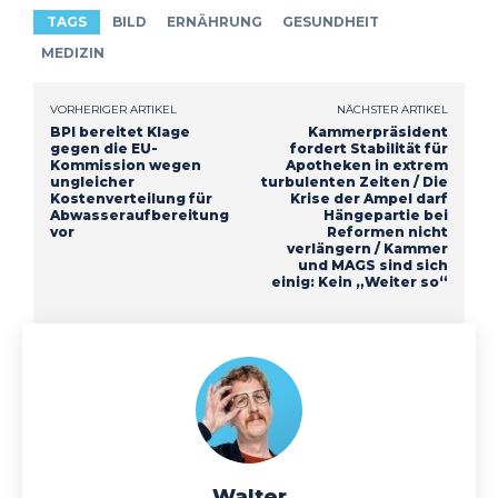
TAGS
BILD
ERNÄHRUNG
GESUNDHEIT
MEDIZIN
VORHERIGER ARTIKEL
NÄCHSTER ARTIKEL
BPI bereitet Klage
Kammerpräsident
gegen die EU-
fordert Stabilität für
Kommission wegen
Apotheken in extrem
ungleicher
turbulenten Zeiten / Die
Kostenverteilung für
Krise der Ampel darf
Abwasseraufbereitung
Hängepartie bei
vor
Reformen nicht
verlängern / Kammer
und MAGS sind sich
einig: Kein „Weiter so“
Walter