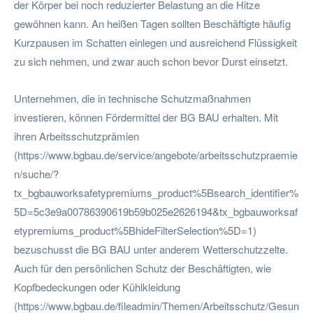
der Körper bei noch reduzierter Belastung an die Hitze
gewöhnen kann. An heißen Tagen sollten Beschäftigte häufig
Kurzpausen im Schatten einlegen und ausreichend Flüssigkeit
zu sich nehmen, und zwar auch schon bevor Durst einsetzt.
Unternehmen, die in technische Schutzmaßnahmen
investieren, können Fördermittel der BG BAU erhalten. Mit
ihren Arbeitsschutzprämien
(https://www.bgbau.de/service/angebote/arbeitsschutzpraemie
n/suche/?
tx_bgbauworksafetypremiums_product%5Bsearch_identifier%
5D=5c3e9a00786390619b59b025e2626194&tx_bgbauworksaf
etypremiums_product%5BhideFilterSelection%5D=1)
bezuschusst die BG BAU unter anderem Wetterschutzzelte.
Auch für den persönlichen Schutz der Beschäftigten, wie
Kopfbedeckungen oder Kühlkleidung
(https://www.bgbau.de/fileadmin/Themen/Arbeitsschutz/Gesun