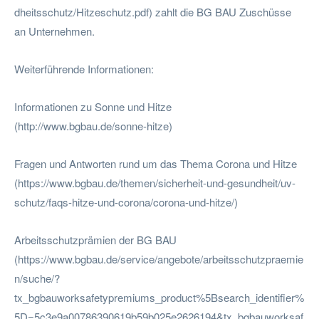
dheitsschutz/Hitzeschutz.pdf) zahlt die BG BAU Zuschüsse
an Unternehmen.
Weiterführende Informationen:
Informationen zu Sonne und Hitze
(http://www.bgbau.de/sonne-hitze)
Fragen und Antworten rund um das Thema Corona und Hitze
(https://www.bgbau.de/themen/sicherheit-und-gesundheit/uv-
schutz/faqs-hitze-und-corona/corona-und-hitze/)
Arbeitsschutzprämien der BG BAU
(https://www.bgbau.de/service/angebote/arbeitsschutzpraemie
n/suche/?
tx_bgbauworksafetypremiums_product%5Bsearch_identifier%
5D=5c3e9a00786390619b59b025e2626194&tx_bgbauworksaf