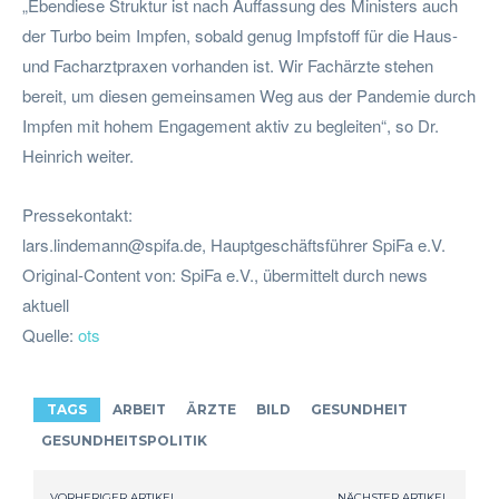
„Ebendiese Struktur ist nach Auffassung des Ministers auch
der Turbo beim Impfen, sobald genug Impfstoff für die Haus-
und Facharztpraxen vorhanden ist. Wir Fachärzte stehen
bereit, um diesen gemeinsamen Weg aus der Pandemie durch
Impfen mit hohem Engagement aktiv zu begleiten“, so Dr.
Heinrich weiter.
Pressekontakt:
lars.lindemann@spifa.de
, Hauptgeschäftsführer SpiFa e.V.
Original-Content von: SpiFa e.V., übermittelt durch news
aktuell
Quelle:
ots
TAGS
ARBEIT
ÄRZTE
BILD
GESUNDHEIT
GESUNDHEITSPOLITIK
VORHERIGER ARTIKEL
NÄCHSTER ARTIKEL