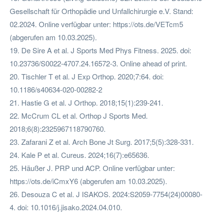
Gesellschaft für Orthopädie und Unfallchirurgie e.V. Stand:
02.2024. Online verfügbar unter: https://ots.de/VETcm5
(abgerufen am 10.03.2025).
19. De Sire A et al. J Sports Med Phys Fitness. 2025. doi:
10.23736/S0022-4707.24.16572-3. Online ahead of print.
20. Tischler T et al. J Exp Orthop. 2020;7:64. doi:
10.1186/s40634-020-00282-2
21. Hastie G et al. J Orthop. 2018;15(1):239-241.
22. McCrum CL et al. Orthop J Sports Med.
2018;6(8):2325967118790760.
23. Zafarani Z et al. Arch Bone Jt Surg. 2017;5(5):328-331.
24. Kale P et al. Cureus. 2024;16(7):e65636.
25. Häußer J. PRP und ACP. Online verfügbar unter:
https://ots.de/iCmxY6 (abgerufen am 10.03.2025).
26. Desouza C et al. J ISAKOS. 2024:S2059-7754(24)00080-
4. doi: 10.1016/j.jisako.2024.04.010.