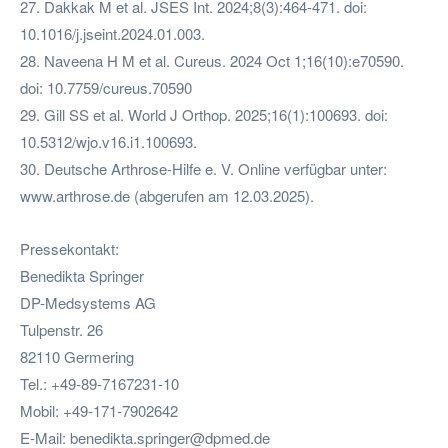
27. Dakkak M et al. JSES Int. 2024;8(3):464-471. doi:
10.1016/j.jseint.2024.01.003.
28. Naveena H M et al. Cureus. 2024 Oct 1;16(10):e70590.
doi: 10.7759/cureus.70590
29. Gill SS et al. World J Orthop. 2025;16(1):100693. doi:
10.5312/wjo.v16.i1.100693.
30. Deutsche Arthrose-Hilfe e. V. Online verfügbar unter:
www.arthrose.de (abgerufen am 12.03.2025).
Pressekontakt:
Benedikta Springer
DP-Medsystems AG
Tulpenstr. 26
82110 Germering
Tel.: +49-89-7167231-10
Mobil: +49-171-7902642
E-Mail:
benedikta.springer@dpmed.de