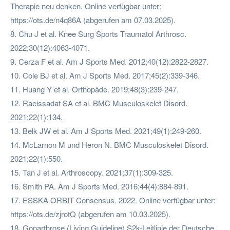
Therapie neu denken. Online verfügbar unter:
https://ots.de/n4q86A (abgerufen am 07.03.2025).
8. Chu J et al. Knee Surg Sports Traumatol Arthrosc.
2022;30(12):4063-4071.
9. Cerza F et al. Am J Sports Med. 2012;40(12):2822-2827.
10. Cole BJ et al. Am J Sports Med. 2017;45(2):339-346.
11. Huang Y et al. Orthopäde. 2019;48(3):239-247.
12. Raeissadat SA et al. BMC Musculoskelet Disord.
2021;22(1):134.
13. Belk JW et al. Am J Sports Med. 2021;49(1):249-260.
14. McLarnon M und Heron N. BMC Musculoskelet Disord.
2021;22(1):550.
15. Tan J et al. Arthroscopy. 2021;37(1):309-325.
16. Smith PA. Am J Sports Med. 2016;44(4):884-891.
17. ESSKA ORBIT Consensus. 2022. Online verfügbar unter:
https://ots.de/zjrotQ (abgerufen am 10.03.2025).
18. Gonarthrose (Living Guideline) S2k-Leitlinie der Deutsche