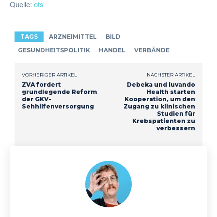
Quelle:
ots
TAGS
ARZNEIMITTEL
BILD
GESUNDHEITSPOLITIK
HANDEL
VERBÄNDE
VORHERIGER ARTIKEL
NÄCHSTER ARTIKEL
ZVA fordert
Debeka und iuvando
grundlegende Reform
Health starten
der GKV-
Kooperation, um den
Sehhilfenversorgung
Zugang zu klinischen
Studien für
Krebspatienten zu
verbessern