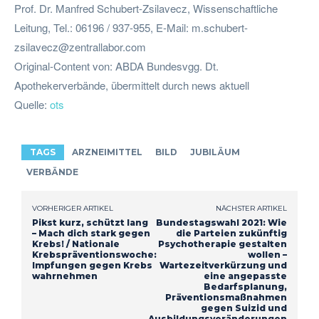
Prof. Dr. Manfred Schubert-Zsilavecz, Wissenschaftliche
Leitung, Tel.: 06196 / 937-955, E-Mail:
m.schubert-
zsilavecz@zentrallabor.com
Original-Content von: ABDA Bundesvgg. Dt.
Apothekerverbände, übermittelt durch news aktuell
Quelle:
ots
TAGS
ARZNEIMITTEL
BILD
JUBILÄUM
VERBÄNDE
VORHERIGER ARTIKEL
NÄCHSTER ARTIKEL
Pikst kurz, schützt lang
Bundestagswahl 2021: Wie
– Mach dich stark gegen
die Parteien zukünftig
Krebs! / Nationale
Psychotherapie gestalten
Krebspräventionswoche:
wollen –
Impfungen gegen Krebs
Wartezeitverkürzung und
wahrnehmen
eine angepasste
Bedarfsplanung,
Präventionsmaßnahmen
gegen Suizid und
Ausbildungsveränderungen