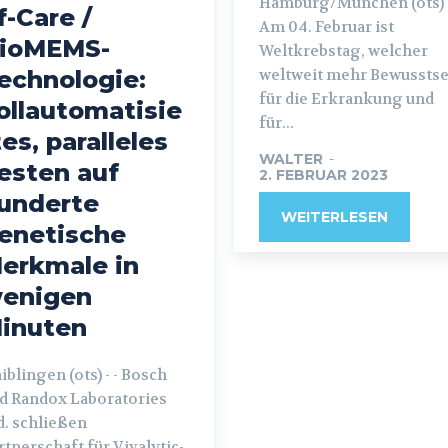
Hamburg/München (ots) 
f-Care /
Am 04. Februar ist
ioMEMS-
Weltkrebstag, welcher
echnologie:
weltweit mehr Bewusstse
für die Erkrankung und
ollautomatisie
für...
tes, paralleles
WALTER
-
esten auf
2. FEBRUAR 2023
underte
WEITERLESEN
enetische
erkmale in
enigen
inuten
blingen (ots) - - Bosch
d Randox Laboratories
d. schließen
rtnerschaft für Vivalytic-