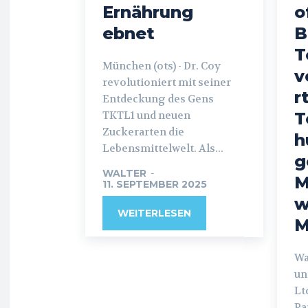
Ernährung
o
ebnet
B
T
München (ots) - Dr. Coy
v
revolutioniert mit seiner
r
Entdeckung des Gens
TKTL1 und neuen
T
Zuckerarten die
h
Lebensmittelwelt. Als...
g
WALTER
-
M
11. SEPTEMBER 2025
w
WEITERLESEN
M
Wai
un
Lt
Pa