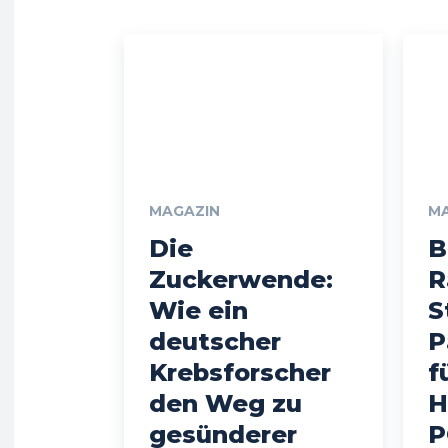
MAGAZIN
M
Die
B
Zuckerwende:
R
Wie ein
S
deutscher
P
Krebsforscher
f
den Weg zu
H
gesünderer
P